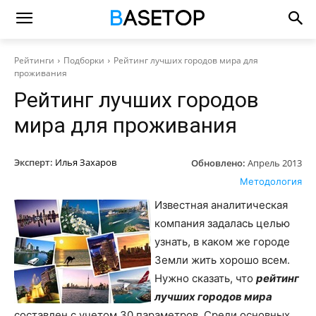
Рейтинги
Подборки
Рейтинг лучших городов мира для
проживания
Рейтинг лучших городов
мира для проживания
Эксперт:
Илья Захаров
Обновлено:
Апрель 2013
Методология
Известная аналитическая
компания задалась целью
узнать, в каком же городе
Земли жить хорошо всем.
Нужно сказать, что
рейтинг
лучших городов мира
составлен с учетом 30 параметров. Среди основных