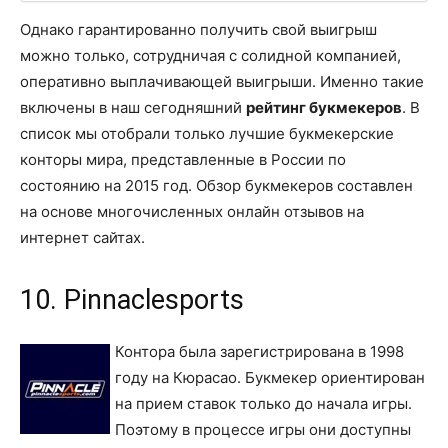
Однако гарантированно получить свой выигрыш
можно только, сотрудничая с солидной компанией,
оперативно выплачивающей выигрыши. Именно такие
включены в наш сегодняшний
рейтинг букмекеров
. В
список мы отобрали только лучшие букмекерские
конторы мира, представленные в России по
состоянию на 2015 год. Обзор букмекеров составлен
на основе многочисленных онлайн отзывов на
интернет сайтах.
10. Pinnaclesports
Контора была зарегистрирована в 1998
году на Кюрасао. Букмекер ориентирован
на прием ставок только до начала игры.
Поэтому в процессе игры они доступны