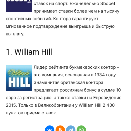
ставок на спорт. Еженедельно Sbobet
принимает ставки более чем на тысячу
спортивных событий. Контора гарантирует
мгновенное подтверждение выигрыша и быструю
выплату.
1. William Hill
Лидер рейтинга букмекерских контор –
это компания, основанная в 1934 году.
Знаменитая британская контора
предлагает россиянам бонус в сумме 10
евро за регистрацию, а также ставки на Евровидение
2015. Только в Великобритании у William Hill 2 400
пунктов приема ставок.