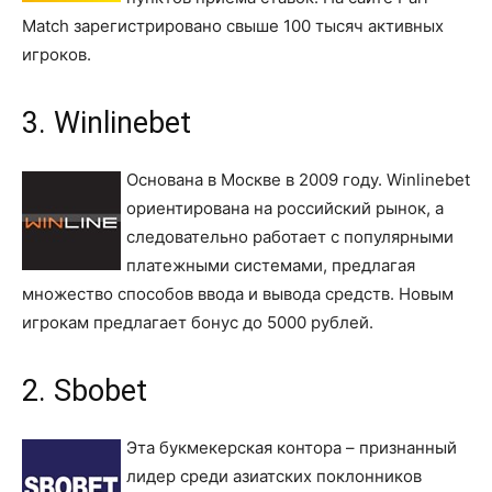
Match зарегистрировано свыше 100 тысяч активных
игроков.
3. Winlinebet
Основана в Москве в 2009 году. Winlinebet
ориентирована на российский рынок, а
следовательно работает с популярными
платежными системами, предлагая
множество способов ввода и вывода средств. Новым
игрокам предлагает бонус до 5000 рублей.
2. Sbobet
Эта букмекерская контора – признанный
лидер среди азиатских поклонников