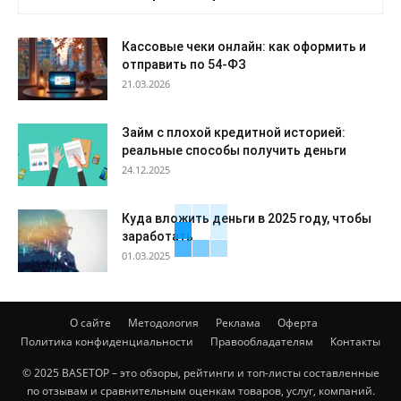
Кассовые чеки онлайн: как оформить и
отправить по 54-ФЗ
21.03.2026
Займ с плохой кредитной историей:
реальные способы получить деньги
24.12.2025
Куда вложить деньги в 2025 году, чтобы
заработать
01.03.2025
О сайте
Методология
Реклама
Оферта
Политика конфиденциальности
Правообладателям
Контакты
© 2025 BASETOP – это обзоры, рейтинги и топ-листы составленные
по отзывам и сравнительным оценкам товаров, услуг, компаний.