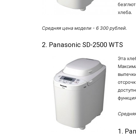
безглют
хлеба.
Средняя цена модели - 6 300 рублей.
2. Panasonic SD-2500 WTS
Эта хле
Максима
выпечки
отсрочк
доступн
функция
Средняя
1. Pa