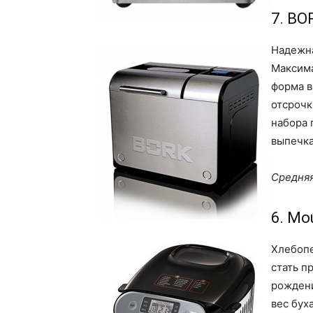
7. BO
Надежна
Максима
форма в
отсрочк
набора 
выпечка
Средняя
6. Mo
Хлебопе
стать п
рождени
вес бух