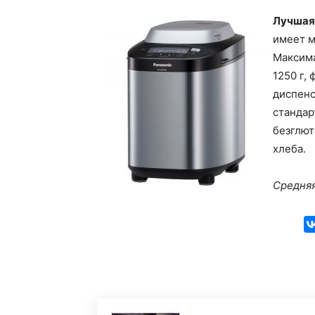
Лучшая
имеет м
Максима
1250 г,
диспенс
стандар
безглют
хлеба.
Средняя