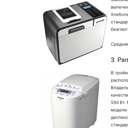
выпечки
Хлебопе
стандар
безглют
Средняя
3. Pa
В тройк
располо
Владель
качеств
550 Вт.
модели 
диспенс
стандар