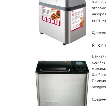
выпечки
отсрочк
набора 
выпечка
Средняя
8. Ke
Данная 
хозяйке
максима
Хлебопе
Помимо 
бездрож
Средняя