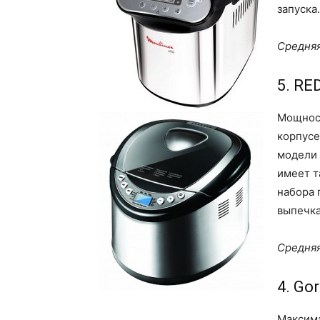
запуска.
Средняя
5. R
Мощност
корпусе
модели 
имеет т
набора 
выпечка
Средняя
4. Go
Максима