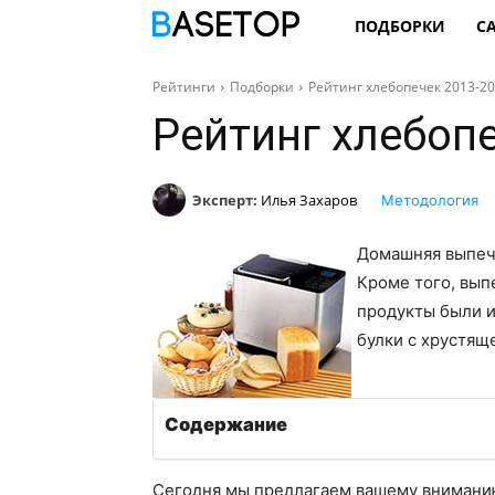
ПОДБОРКИ
С
Рейтинги
Подборки
Рейтинг хлебопечек 2013-20
Рейтинг хлебопе
Эксперт:
Илья Захаров
Методология
Домашняя выпеч
Кроме того, выпе
продукты были 
булки с хрустящ
Содержание
Сегодня мы предлагаем вашему вниман