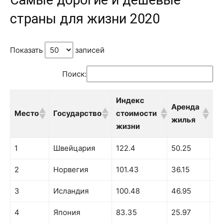
страны для жизни 2020
Показать
записей
Поиск:
Индекс
Аренда
С
Место
Государство
стоимости
жилья
пр
жизни
Место
Государство
Индекс
Аренда
С
1
Швейцария
122.4
50.25
12
стоимости
жилья
пр
2
Норвегия
жизни
101.43
36.15
91
3
Исландия
100.48
46.95
86
4
Япония
83.35
25.97
81