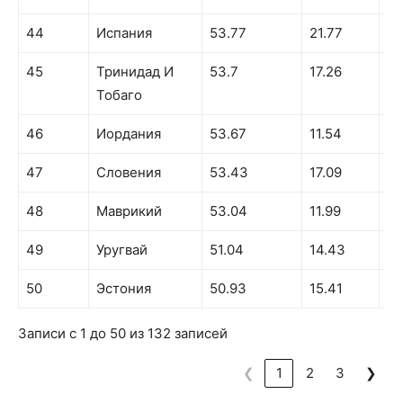
44
Испания
53.77
21.77
42
45
Тринидад И
53.7
17.26
49
Тобаго
46
Иордания
53.67
11.54
43
47
Словения
53.43
17.09
43
48
Маврикий
53.04
11.99
48
49
Уругвай
51.04
14.43
40
50
Эстония
50.93
15.41
36
Записи с 1 до 50 из 132 записей
❮
1
2
3
❯