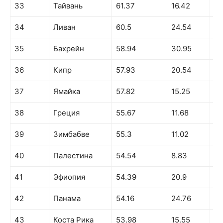
33
Тайвань
61.37
16.42
71
34
Ливан
60.5
24.54
43
35
Бахрейн
58.94
30.95
48
36
Кипр
57.93
20.54
44
37
Ямайка
57.82
15.25
58
38
Греция
55.67
11.68
41
39
Зимбабве
55.3
11.02
50
40
Палестина
54.54
8.83
46
41
Эфиопия
54.39
20.9
36
42
Панама
54.16
24.76
53
43
Коста Рика
53.98
15.55
49