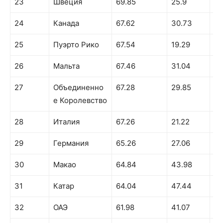
23
Швеция
69.85
25.9
60
24
Канада
67.62
30.73
63
25
Пуэрто Рико
67.54
19.29
65
26
Мальта
67.46
31.04
54
27
Объединенно
67.28
29.85
51
е Королевство
28
Италия
67.26
21.22
55
29
Германия
65.26
27.06
49
30
Макао
64.84
43.98
62
31
Катар
64.04
47.44
53
32
ОАЭ
61.98
41.07
47