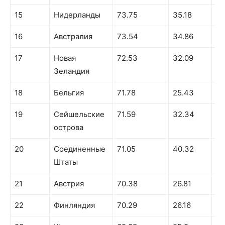
15
Нидерланды
73.75
35.18
55
16
Австралия
73.54
34.86
67
17
Новая
72.53
32.09
64
Зеландия
18
Бельгия
71.78
25.43
58
19
Сейшельские
71.59
32.34
64
острова
20
Соединенные
71.05
40.32
66
Штаты
21
Австрия
70.38
26.81
61
22
Финляндия
70.29
26.16
56