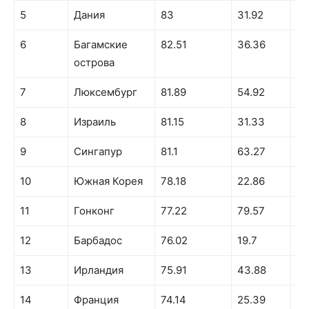
5
Дания
83
31.92
61
6
Багамские
82.51
36.36
62
острова
7
Люксембург
81.89
54.92
69
8
Израиль
81.15
31.33
66
9
Сингапур
81.1
63.27
66
10
Южная Корея
78.18
22.86
91
11
Гонконг
77.22
79.57
75
12
Барбадос
76.02
19.7
65
13
Ирландия
75.91
43.88
58
14
Франция
74.14
25.39
67