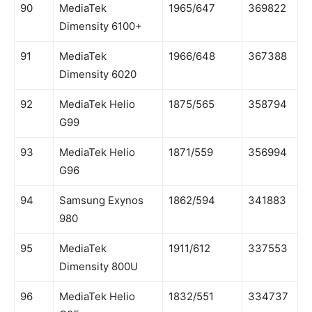
90
MediaTek
1965/647
369822
Dimensity 6100+
91
MediaTek
1966/648
367388
Dimensity 6020
92
MediaTek Helio
1875/565
358794
G99
93
MediaTek Helio
1871/559
356994
G96
94
Samsung Exynos
1862/594
341883
980
95
MediaTek
1911/612
337553
Dimensity 800U
96
MediaTek Helio
1832/551
334737