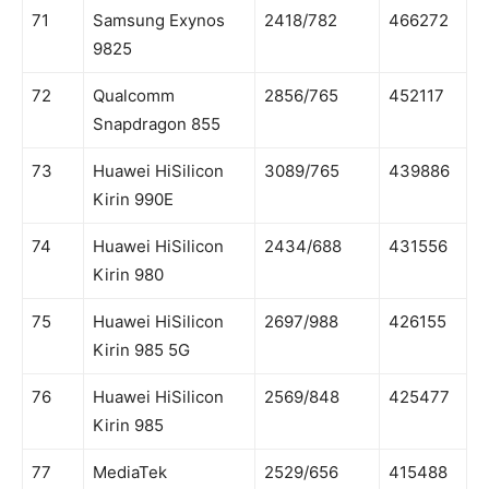
71
Samsung Exynos
2418/782
466272
9825
72
Qualcomm
2856/765
452117
Snapdragon 855
73
Huawei HiSilicon
3089/765
439886
Kirin 990E
74
Huawei HiSilicon
2434/688
431556
Kirin 980
75
Huawei HiSilicon
2697/988
426155
Kirin 985 5G
76
Huawei HiSilicon
2569/848
425477
Kirin 985
77
MediaTek
2529/656
415488