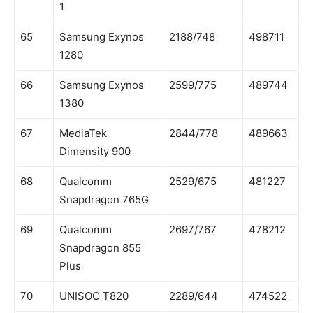
1
65
Samsung Exynos
2188/748
498711
1280
66
Samsung Exynos
2599/775
489744
1380
67
MediaTek
2844/778
489663
Dimensity 900
68
Qualcomm
2529/675
481227
Snapdragon 765G
69
Qualcomm
2697/767
478212
Snapdragon 855
Plus
70
UNISOC T820
2289/644
474522