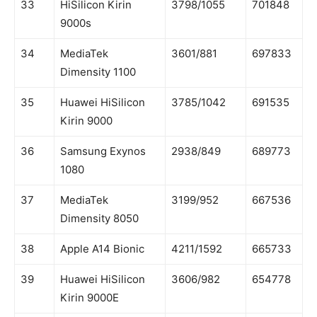
33
HiSilicon Kirin
3798/1055
701848
9000s
34
MediaTek
3601/881
697833
Dimensity 1100
35
Huawei HiSilicon
3785/1042
691535
Kirin 9000
36
Samsung Exynos
2938/849
689773
1080
37
MediaTek
3199/952
667536
Dimensity 8050
38
Apple A14 Bionic
4211/1592
665733
39
Huawei HiSilicon
3606/982
654778
Kirin 9000E