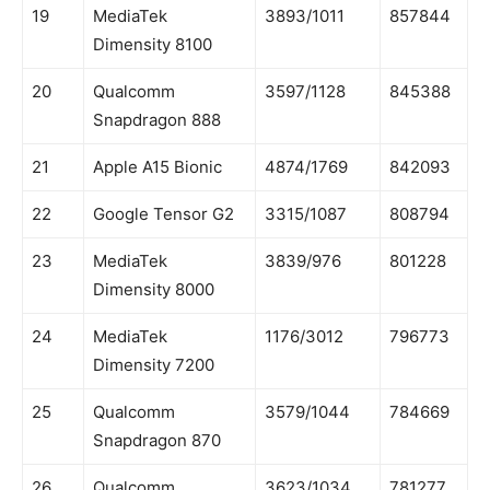
19
MediaTek
3893/1011
857844
Dimensity 8100
20
Qualcomm
3597/1128
845388
Snapdragon 888
21
Apple A15 Bionic
4874/1769
842093
22
Google Tensor G2
3315/1087
808794
23
MediaTek
3839/976
801228
Dimensity 8000
24
MediaTek
1176/3012
796773
Dimensity 7200
25
Qualcomm
3579/1044
784669
Snapdragon 870
26
Qualcomm
3623/1034
781277