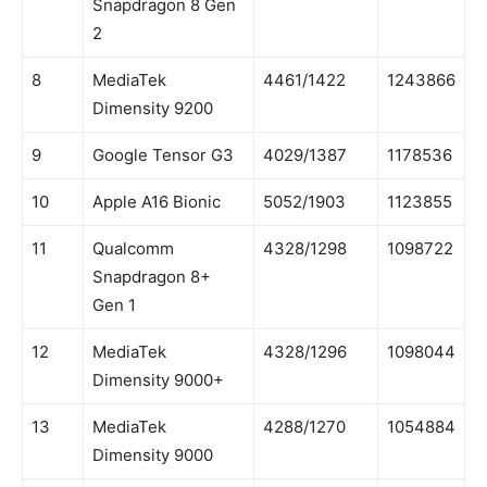
Snapdragon 8 Gen
2
8
MediaTek
4461/1422
1243866
Dimensity 9200
9
Google Tensor G3
4029/1387
1178536
10
Apple A16 Bionic
5052/1903
1123855
11
Qualcomm
4328/1298
1098722
Snapdragon 8+
Gen 1
12
MediaTek
4328/1296
1098044
Dimensity 9000+
13
MediaTek
4288/1270
1054884
Dimensity 9000