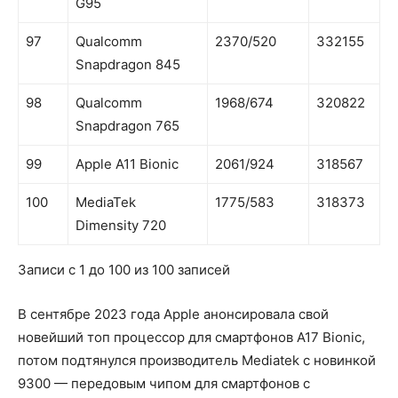
G95
97
Qualcomm
2370/520
332155
Snapdragon 845
98
Qualcomm
1968/674
320822
Snapdragon 765
99
Apple A11 Bionic
2061/924
318567
100
MediaTek
1775/583
318373
Dimensity 720
Записи с 1 до 100 из 100 записей
В сентябре 2023 года Apple анонсировала свой
новейший топ процессор для смартфонов A17 Bionic,
потом подтянулся производитель Mediatek с новинкой
9300 — передовым чипом для смартфонов с