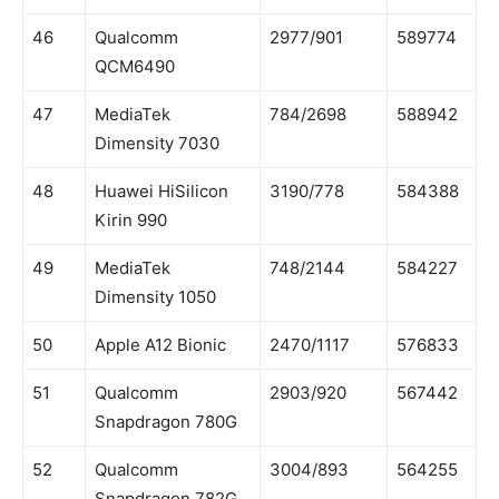
46
Qualcomm
2977/901
589774
QCM6490
47
MediaTek
784/2698
588942
Dimensity 7030
48
Huawei HiSilicon
3190/778
584388
Kirin 990
49
MediaTek
748/2144
584227
Dimensity 1050
50
Apple A12 Bionic
2470/1117
576833
51
Qualcomm
2903/920
567442
Snapdragon 780G
52
Qualcomm
3004/893
564255
Snapdragon 782G