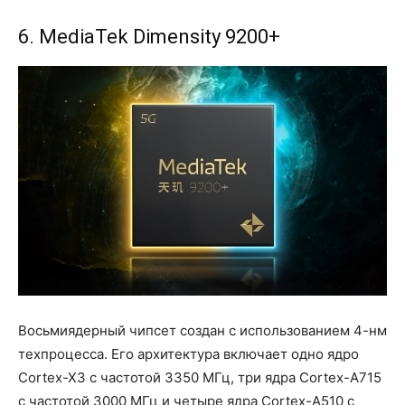
6. MediaTek Dimensity 9200+
Восьмиядерный чипсет создан с использованием 4-нм
техпроцесса. Его архитектура включает одно ядро
Cortex-X3 с частотой 3350 МГц, три ядра Cortex-A715
с частотой 3000 МГц и четыре ядра Cortex-A510 с