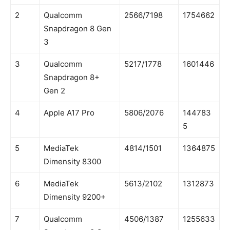
2
Qualcomm
2566/7198
1754662
Snapdragon 8 Gen
3
3
Qualcomm
5217/1778
1601446
Snapdragon 8+
Gen 2
4
Apple A17 Pro
5806/2076
144783
5
5
MediaTek
4814/1501
1364875
Dimensity 8300
6
MediaTek
5613/2102
1312873
Dimensity 9200+
7
Qualcomm
4506/1387
1255633