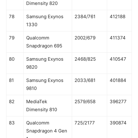
Dimensity 820
78
Samsung Exynos
2384/761
412188
1330
79
Qualcomm
2002/679
411374
Snapdragon 695
80
Samsung Exynos
2468/825
410547
9820
81
Samsung Exynos
2033/681
401884
9810
82
MediaTek
2579/658
396277
Dimensity 810
83
Qualcomm
725/2177
390874
Snapdragon 4 Gen