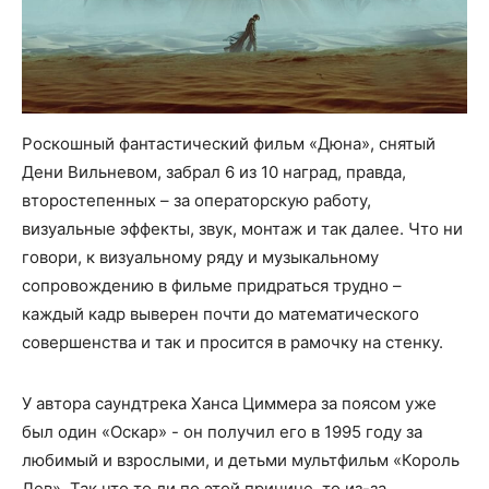
Роскошный фантастический фильм «Дюна», снятый
Дени Вильневом, забрал 6 из 10 наград, правда,
второстепенных – за операторскую работу,
визуальные эффекты, звук, монтаж и так далее. Что ни
говори, к визуальному ряду и музыкальному
сопровождению в фильме придраться трудно –
каждый кадр выверен почти до математического
совершенства и так и просится в рамочку на стенку.
У автора саундтрека Ханса Циммера за поясом уже
был один «Оскар» - он получил его в 1995 году за
любимый и взрослыми, и детьми мультфильм «Король
Лев». Так что то ли по этой причине, то из-за