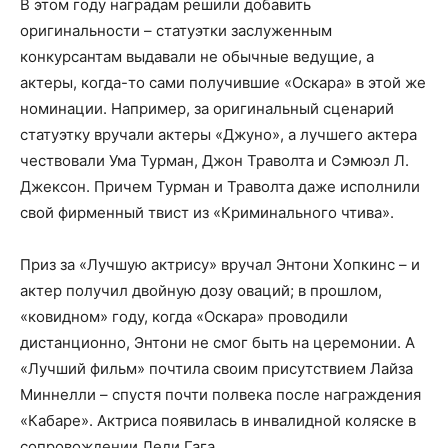
В этом году наградам решили добавить
оригинальности – статуэтки заслуженным
конкурсантам выдавали не обычные ведущие, а
актеры, когда-то сами получившие «Оскара» в этой же
номинации. Например, за оригинальный сценарий
статуэтку вручали актеры «Джуно», а лучшего актера
чествовали Ума Турман, Джон Траволта и Сэмюэл Л.
Джексон. Причем Турман и Траволта даже исполнили
свой фирменный твист из «Криминального чтива».
Приз за «Лучшую актрису» вручал Энтони Хопкинс – и
актер получил двойную дозу оваций; в прошлом,
«ковидном» году, когда «Оскара» проводили
дистанционно, Энтони не смог быть на церемонии. А
«Лучший фильм» почтила своим присутствием Лайза
Миннелли – спустя почти полвека после награждения
«Кабаре». Актриса появилась в инвалидной коляске в
сопровождении Леди Гага.