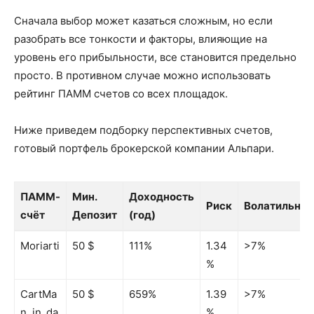
Сначала выбор может казаться сложным, но если
разобрать все тонкости и факторы, влияющие на
уровень его прибыльности, все становится предельно
просто. В противном случае можно использовать
рейтинг ПАММ счетов со всех площадок.
Ниже приведем подборку перспективных счетов,
готовый портфель брокерской компании Альпари.
ПАММ-
Мин.
Доходность
Риск
Волатильнос
счёт
Депозит
(год)
ПАММ-
Мин.
Доходность
Риск
Волатильнос
Moriarti
50 $
111%
1.34
>7%
счёт
Депозит
(год)
%
CartMa
50 $
659%
1.39
>7%
n_in_da
%