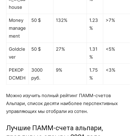
house
Money
50 $
132%
1.23
>7%
manage
%
ment
Goldcle
50 $
27%
1.31
<5%
ver
%
PEKOP
3000
9%
1.75
<3%
DCMEH
руб.
%
Можно изучить полный рейтинг ПАММ-счетов
Альпари, список десяти наиболее перспективных
управляющих мы отобрали из сотен.
Лучшие ПАММ-счета альпари,