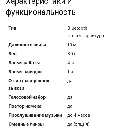
Характеристики и
функциональность
Тип
Bluetooth
стереогарнитура
Дальность связи
10 м
Вес
30 г
Время работы
4 ч
Время зарядки
1 ч
Ответ/завершение
да
вызова
Голосовой набор
да
Повтор номера
да
Прослушивание музыки
до 4 часов
Сменные линзы
да (опция)