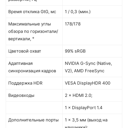
Время отклика GtG, мс
1 / 0,3 (мин.)
Максимальные углы
178/178
обзора по горизонтали/
вертикали, °
Цветовой охват
99% sRGB
Адаптивная
NVIDIA G-Sync (Native,
синхронизация кадров
V2), AMD FreeSync
Поддержка HDR
VESA DisplayHDR 400
Видеовходы
2 × HDMI 2.0;
1 × DisplayPort 1.4
Дополнительные порты
1 × 3,5 мм (выход на
наушники);