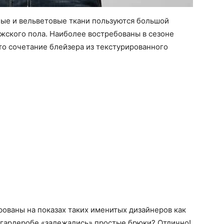
ные и вельветовые ткани пользуются большой
жского пола. Наиболее востребованы в сезоне
это сочетание блейзера из текстурированного
ваны на показах таких именитых дизайнеров как
ем гардеробе «залежались» простые брюки? Отлично!