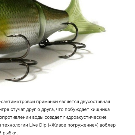
-сантиметровой приманки является двусоставная
гре стучат друг о друга, что побуждает хищника
 сопротивлении воды создает гидроакустические
й технологии Live Dip («Живое погружение») воблер
й рыбки.