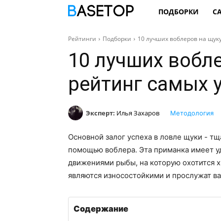
ПОДБОРКИ
С
Рейтинги
Подборки
10 лучших воблеров на щуку
10 лучших вобле
рейтинг самых 
Эксперт:
Илья Захаров
Методология
Основной залог успеха в ловле щуки - т
помощью воблера. Эта приманка имеет уд
движениями рыбы, на которую охотится 
являются износостойкими и прослужат ва
Содержание