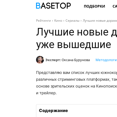
ПОДБОРКИ
С
Рейтинги
Кино
Сериалы
Лучшие новые дорамы
Лучшие новые д
уже вышедшие
Эксперт:
Оксана Бурунова
Методологи
Представляю вам список лучших южнокор
различных стриминговых платформах, так
основе зрительских оценок на Кинопоиск
и трейлер.
Содержание