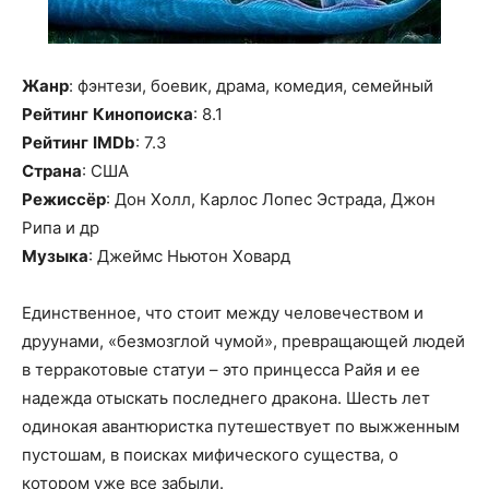
Жанр
: фэнтези, боевик, драма, комедия, семейный
Рейтинг
Кинопоиска
: 8.1
Рейтинг
IMDb
: 7.3
Страна
: США
Режиссёр
: Дон Холл, Карлос Лопес Эстрада, Джон
Рипа и др
Музыка
: Джеймс Ньютон Ховард
Единственное, что стоит между человечеством и
друунами, «безмозглой чумой», превращающей людей
в терракотовые статуи – это принцесса Райя и ее
надежда отыскать последнего дракона. Шесть лет
одинокая авантюристка путешествует по выжженным
пустошам, в поисках мифического существа, о
котором уже все забыли.