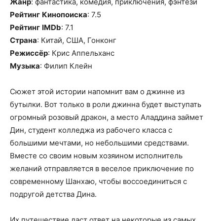
Жанр
: фантастика, комедия, приключения, фэнтези
Рейтинг
Кинопоиска
: 7.5
Рейтинг
IMDb
: 7.1
Страна
: Китай, США, Гонконг
Режиссёр
: Крис Аппельханс
Музыка
: Филип Клейн
Сюжет этой истории напомнит вам о джинне из
бутылки. Вот только в роли джинна будет выступать
огромный розовый дракон, а место Аладдина займет
Дин, студент колледжа из рабочего класса с
большими мечтами, но небольшими средствами.
Вместе со своим новым хозяином исполнитель
желаний отправляется в веселое приключение по
современному Шанхаю, чтобы воссоединиться с
подругой детства Дина.
Их путешествие даст ответ на некоторые из самых