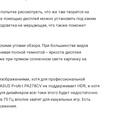
попытке рассмотреть, что же там творится на
 ее помощью дисплей можно установить под каким
 Подсветка не мерцающая, что также поможет
окими углами обзора. При большинстве видов
нчивая полной темнотой – яркости дисплея
же при прямом солнечном свете картинку на
 изображениями, хотя для профессиональной
 ASUS ProArt PA278CV не поддерживает HDR, и хотя
ля дизайнеров все-таки этого будет недостаточно.
в 75 Гц вполне хватит для казуальных игр. Есть
ражения.