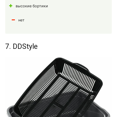
высокие бортики
нет
7. DDStyle