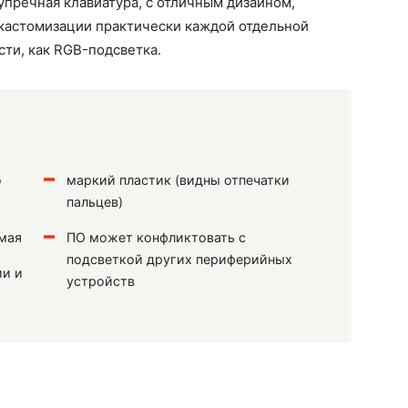
зупречная клавиатура, с отличным дизайном,
 кастомизации практически каждой отдельной
сти, как RGB-подсветка.
о
маркий пластик (видны отпечатки
пальцев)
мая
ПО может конфликтовать с
подсветкой других периферийных
ии и
устройств