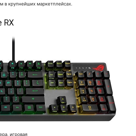
ам в крупнейших маркетплейсах.
e RX
ера, игровая