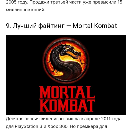
2005 году. Продажи третьей части уже превысили 15
миллионов копий.
9. Лучший файтинг — Mortal Kombat
Девятая версия видеоигры вышла в апреле 2011 года
для PlayStation 3 и Xbox 360. Но премьера для