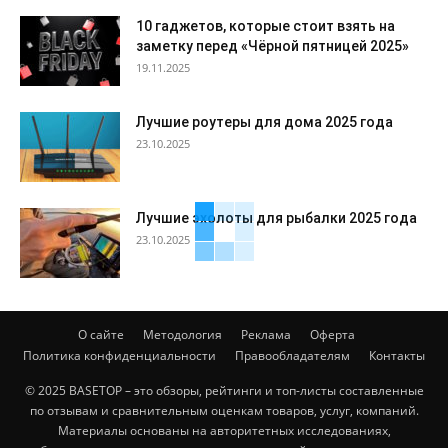
10 гаджетов, которые стоит взять на
заметку перед «Чёрной пятницей 2025»
19.11.2025
Лучшие роутеры для дома 2025 года
23.10.2025
Лучшие эхолоты для рыбалки 2025 года
23.10.2025
О сайте
Методология
Реклама
Оферта
Политика конфиденциальности
Правообладателям
Контакты
© 2025 BASETOP – это обзоры, рейтинги и топ-листы составленные
по отзывам и сравнительным оценкам товаров, услуг, компаний.
Материалы основаны на авторитетных исследованиях,