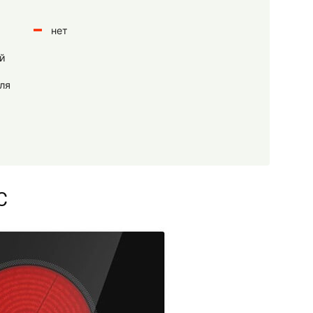
нет
й
ля
C