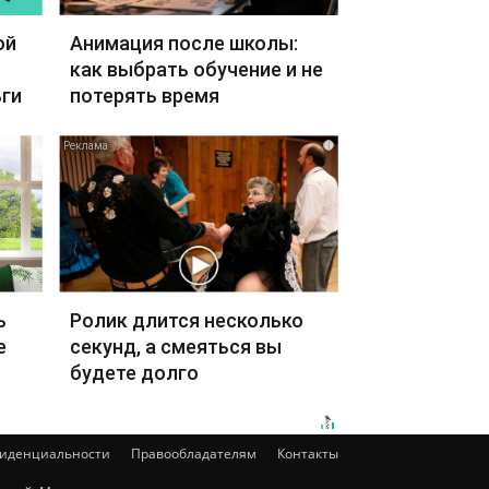
ой
Анимация после школы:
как выбрать обучение и не
ги
потерять время
i
ь
Ролик длится несколько
е
секунд, а смеяться вы
будете долго
фиденциальности
Правообладателям
Контакты