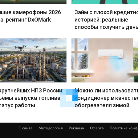
чшие камерофоны 2026
Займ с плохой кредитн
а: рейтинг DxOMark
историей: реальные
способы получить день
крупнейших НПЗ России:
Можно ли использоват
ъёмы выпуска топлива
кондиционер в качеств
татус работы
обогревателя зимой
О сайте
Методология
Реклама
Оферта
Политика кон