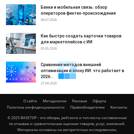
Банки и мобильная связь: обзор
операторов финтех-происхождения
08.07.2026
Как быстро создать карточки товаров
для маркетплейсов с ИИ
05.05.2026
Сравнение методов внешней
оптимизации в эпоху ИИ: что работает в
2026...
27.04.2026
О сайте
Методология
Реклама
Оферта
Политика конфиденциальности
Правообладателям
Контакты
© 2025 BASETOP – это обзоры, рейтинги и топ-листы составленные
по отзывам и сравнительным оценкам товаров, услуг, компаний.
Материалы основаны на авторитетных исследованиях,