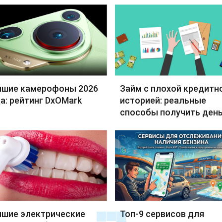
чшие камерофоны 2026
Займ с плохой кредитн
а: рейтинг DxOMark
историей: реальные
способы получить день
чшие электрические
Топ-9 сервисов для