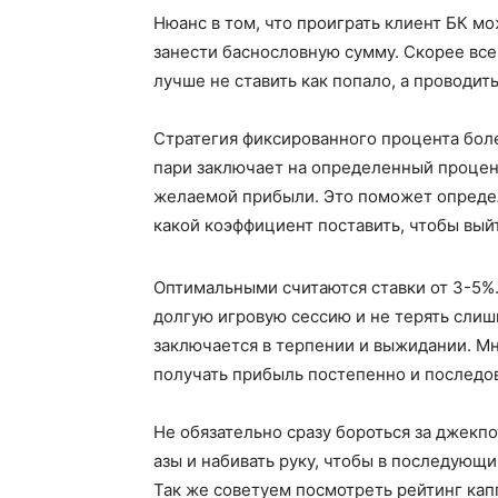
Нюанс в том, что проиграть клиент БК може
занести баснословную сумму. Скорее все
лучше не ставить как попало, а проводит
Стратегия фиксированного процента боле
пари заключает на определенный процент
желаемой прибыли. Это поможет определи
какой коэффициент поставить, чтобы вый
Оптимальными считаются ставки от 3-5%.
долгую игровую сессию и не терять слиш
заключается в терпении и выжидании. Мн
получать прибыль постепенно и последов
Не обязательно сразу бороться за джекпо
азы и набивать руку, чтобы в последующ
Так же советуем посмотреть рейтинг кап