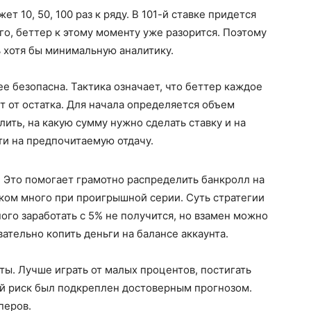
т 10, 50, 100 раз к ряду. В 101-й ставке придется
го, беттер к этому моменту уже разорится. Поэтому
ь хотя бы минимальную аналитику.
е безопасна. Тактика означает, что беттер каждое
 от остатка. Для начала определяется объем
ть, на какую сумму нужно сделать ставку и на
ти на предпочитаемую отдачу.
 Это помогает грамотно распределить банкролл на
ком много при проигрышной серии. Суть стратегии
ого заработать с 5% не получится, но взамен можно
ательно копить деньги на балансе аккаунта.
ты. Лучше играть от малых процентов, постигать
ий риск был подкреплен достоверным прогнозом.
перов.