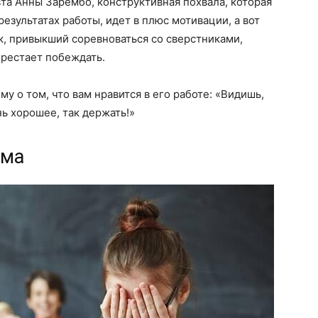
а Анны Зарембо, конструктивная похвала, которая
результатах работы, идет в плюс мотивации, а вот
ок, привыкший соревноваться со сверстниками,
ерестает побеждать.
у о том, что вам нравится в его работе: «Видишь,
ь хорошее, так держать!»
ема