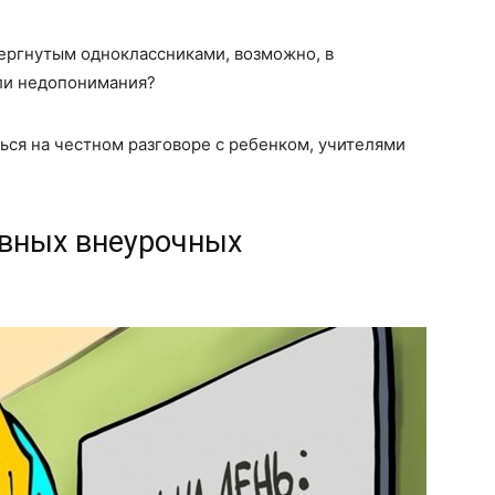
вергнутым одноклассниками, возможно, в
кли недопонимания?
ся на честном разговоре с ребенком, учителями
овных внеурочных