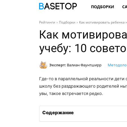
ПОДБОРКИ
С
Рейтинги
Подборки
Как мотивировать ребенка н
Как мотивирова
учебу: 10 совет
Эксперт:
Валиан Фаунтширр
Методоло
Где-то в параллельной реальности дети 
школу без раздражающего родителей ныть
увы, такое встречается редко.
Содержание