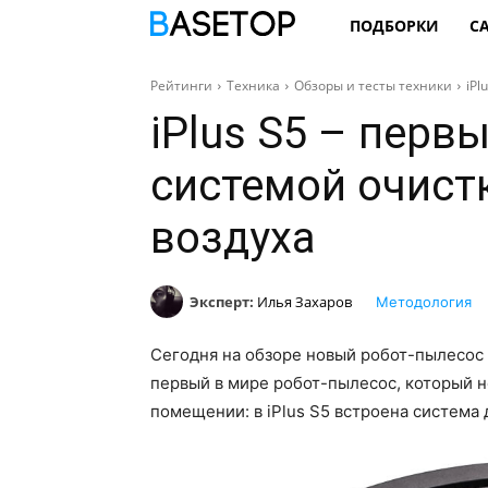
ПОДБОРКИ
С
Рейтинги
Техника
Обзоры и тесты техники
iPl
iPlus S5 – перв
системой очист
воздуха
Эксперт:
Илья Захаров
Методология
Сегодня на обзоре новый робот-пылесос 2
первый в мире робот-пылесос, который не
помещении: в iPlus S5 встроена система 