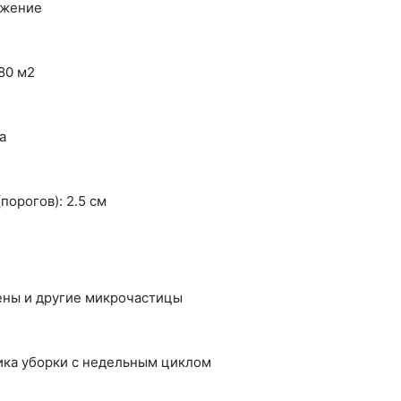
ожение
80 м2
а
орогов): 2.5 см
ны и другие микрочастицы
ка уборки с недельным циклом