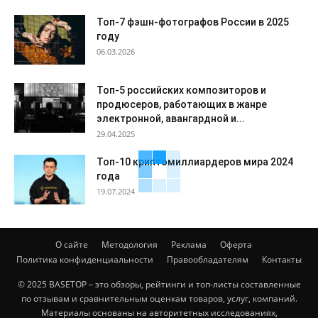
Топ-7 фэшн-фотографов России в 2025
году
06.03.2026
Топ-5 российских композиторов и
продюсеров, работающих в жанре
электронной, авангардной и...
29.04.2025
Топ-10 криптомиллиардеров мира 2024
года
19.07.2024
О сайте
Методология
Реклама
Оферта
Политика конфиденциальности
Правообладателям
Контакты
© 2025 BASETOP – это обзоры, рейтинги и топ-листы составленные
по отзывам и сравнительным оценкам товаров, услуг, компаний.
Материалы основаны на авторитетных исследованиях,