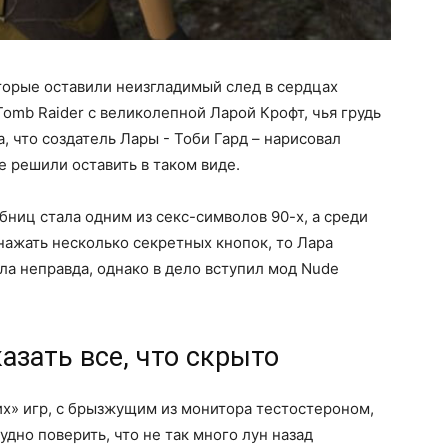
оторые оставили неизгладимый след в сердцах
Tomb Raider с великолепной Ларой Крофт, чья грудь
 что создатель Лары - Тоби Гард – нарисовал
е решили оставить в таком виде.
бниц стала одним из секс-символов 90-х, а среди
нажать несколько секретных кнопок, то Лара
ла неправда, однако в дело вступил мод Nude
азать все, что скрыто
х» игр, с брызжущим из монитора тестостероном,
дно поверить, что не так много лун назад