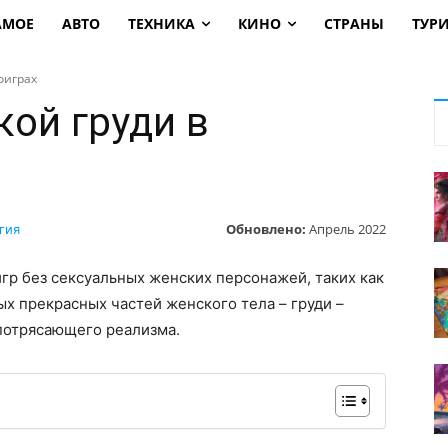
АМОЕ
АВТО
ТЕХНИКА
КИНО
СТРАНЫ
ТУР
оиграх
ой груди в
Обновлено:
Апрель 2022
гия
гр без сексуальных женских персонажей, таких как
ых прекрасных частей женского тела – груди –
 потрясающего реализма.