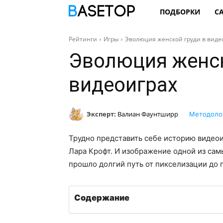
ПОДБОРКИ
С
Рейтинги
Игры
Эволюция женской груди в виде
Эволюция женск
видеоиграх
Эксперт:
Валиан Фаунтширр
Методоло
Трудно представить себе историю видеои
Лара Крофт. И изображение одной из сам
прошло долгий путь от пикселизации до
Содержание