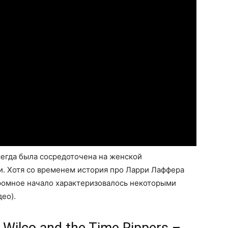
всегда была сосредоточена на женской
и. Хотя со временем история про Ларри Лаффера
кромное начало характеризовалось некоторыми
ео).
 Wilco and the Time Rippers –