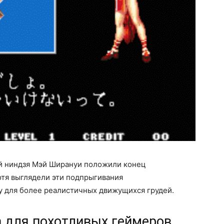
 ниндзя Мэй Ширануи положили конец
отя выглядели эти подпрыгивания
у для более реалистичных движущихся грудей.
да для похотливых геймеров