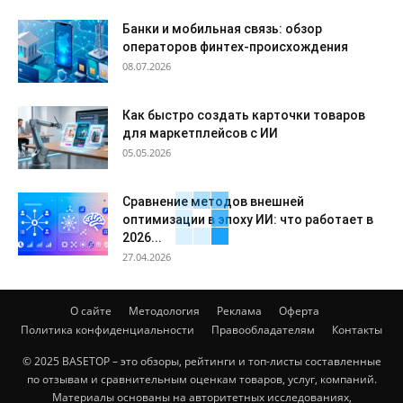
Банки и мобильная связь: обзор
операторов финтех-происхождения
08.07.2026
Как быстро создать карточки товаров
для маркетплейсов с ИИ
05.05.2026
Сравнение методов внешней
оптимизации в эпоху ИИ: что работает в
2026...
27.04.2026
О сайте
Методология
Реклама
Оферта
Политика конфиденциальности
Правообладателям
Контакты
© 2025 BASETOP – это обзоры, рейтинги и топ-листы составленные
по отзывам и сравнительным оценкам товаров, услуг, компаний.
Материалы основаны на авторитетных исследованиях,