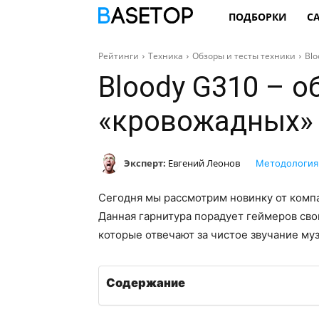
ПОДБОРКИ
С
Рейтинги
Техника
Обзоры и тесты техники
Blo
Bloody G310 – о
«кровожадных»
Эксперт:
Евгений Леонов
Методология
Сегодня мы рассмотрим новинку от компа
Данная гарнитура порадует геймеров св
которые отвечают за чистое звучание муз
Содержание