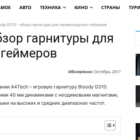
АМОЕ
АВТО
ТЕХНИКА
КИНО
СТРАНЫ
ТУР
ody G310 – обзор гарнитуры для «кровожадных» геймеров
бзор гарнитуры для
 геймеров
Обновлено:
Октябрь 2017
нии A4Tech – игровую гарнитуру Bloody G310.
оими 40 мм динамиками с неодимовыми магнитами,
ыки на высоких и средних диапазонах частот.