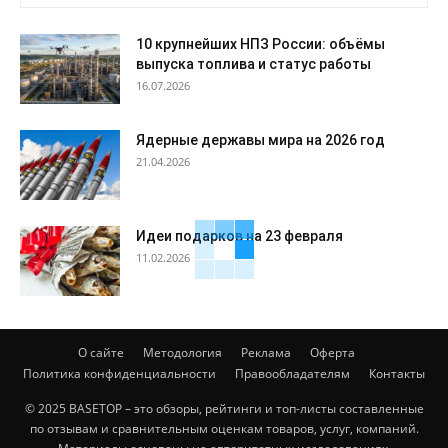
10 крупнейших НПЗ России: объёмы
выпуска топлива и статус работы
16.07.2026
Ядерные державы мира на 2026 год
21.04.2026
Идеи подарков на 23 февраля
11.02.2026
О сайте
Методология
Реклама
Оферта
Политика конфиденциальности
Правообладателям
Контакты
© 2025 BASETOP – это обзоры, рейтинги и топ-листы составленные
по отзывам и сравнительным оценкам товаров, услуг, компаний.