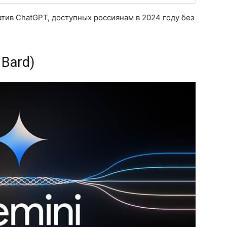
тив ChatGPT, доступных россиянам в 2024 году без
 Bard)