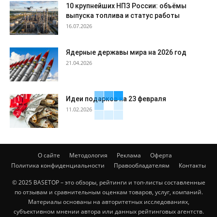
10 крупнейших НПЗ России: объёмы
выпуска топлива и статус работы
16.07.2026
Ядерные державы мира на 2026 год
21.04.2026
Идеи подарков на 23 февраля
11.02.2026
О сайте
Методология
Реклама
Оферта
Политика конфиденциальности
Правообладателям
Контакты
© 2025 BASETOP – это обзоры, рейтинги и топ-листы составленные
по отзывам и сравнительным оценкам товаров, услуг, компаний.
Материалы основаны на авторитетных исследованиях,
субъективном мнении автора или данных рейтинговых агентств.