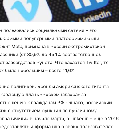
ян пользовались социальными сетями – это
ны. Самыми популярными платформами были
ежит Meta, признана в России экстремистской
ассники (от 80,9% до 45,1% соответственно).
 завсегдатаев Рунета. Что касается Twitter, то
х было небольшим – всего 11,6%.
ание политикой. Бренды американского гиганта
од карающую длань «Роскомнадзора» за
 отношению к гражданам РФ. Однако, российский
вязи с отсутствием функций по публичному
граничили» в начале марта, а Linkedin – еще в 2016
 предоставлять информацию о своих пользователях