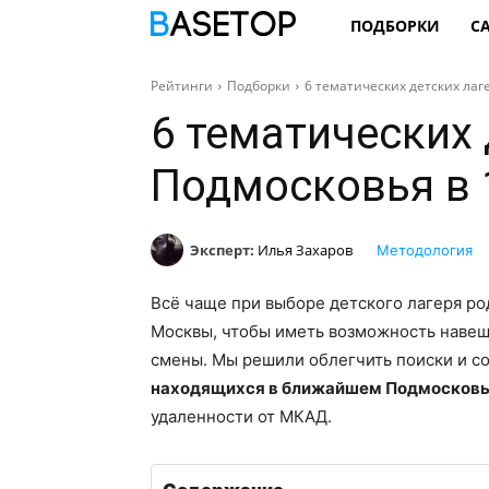
ПОДБОРКИ
С
Рейтинги
Подборки
6 тематических детских лаг
6 тематических 
Подмосковья в 
Эксперт:
Илья Захаров
Методология
Всё чаще при выборе детского лагеря ро
Москвы, чтобы иметь возможность навещ
смены. Мы решили облегчить поиски и с
находящихся в ближайшем Подмосков
удаленности от МКАД.