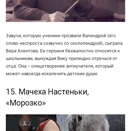
Завуча, которую ученики прозвали Валендрой (это
слово неспроста созвучно со сколопендрой), сыграла
Вера Алентова. Ее героиня безжалостно относится к
школьникам, вынуждая Вику прилюдно отречься от
отца. Она – олицетворение антиучителя, который
может навсегда искалечить детские души.
15. Мачеха Настеньки,
«Морозко»