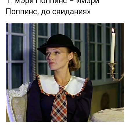
1. Мэри Поппинс – «Мэри
Поппинс, до свидания»