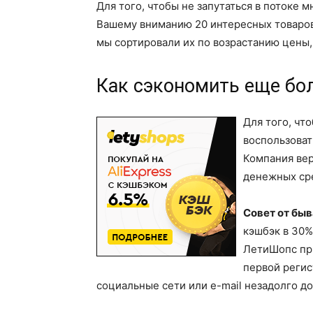
Для того, чтобы не запутаться в потоке
Вашему вниманию 20 интересных товаров с
мы сортировали их по возрастанию цены, 
Как сэкономить еще бо
Для того, чт
воспользова
Компания вер
денежных сре
Совет от бы
кэшбэк в 30%
ЛетиШопс при
первой регис
социальные сети или e-mail незадолго д