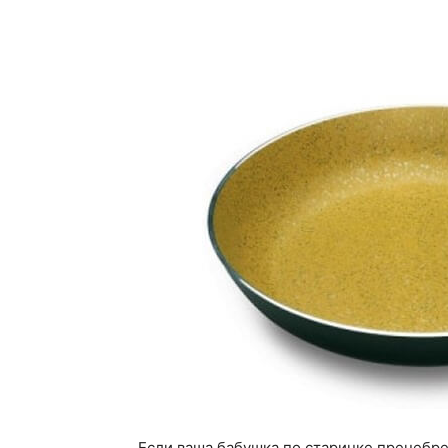
Если ваша бабушка по старинке пренебре