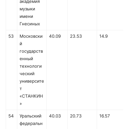
академия
музыки
имени
Гнесиных
53
Московски
40.09
23.53
14.9
1
й
государств
енный
технологи
ческий
университе
т
«СТАНКИН
»
54
Уральский
40.03
20.73
16.57
федеральн