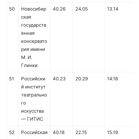
50
Новосибир
40.26
24.05
13.14
ская
государств
енная
консервато
рия имени
М. И.
Глинки
51
Российски
40.23
20.29
14.18
й институт
театрально
го
искусства
— ГИТИС
52
Российская
40.18
22.15
15.19