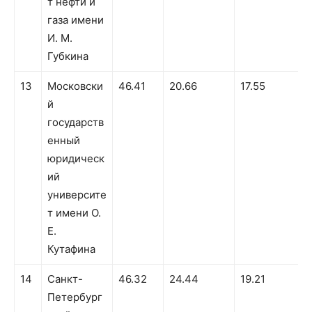
т нефти и
газа имени
И. М.
Губкина
13
Московски
46.41
20.66
17.55
й
государств
енный
юридическ
ий
университе
т имени О.
Е.
Кутафина
14
Санкт-
46.32
24.44
19.21
Петербург