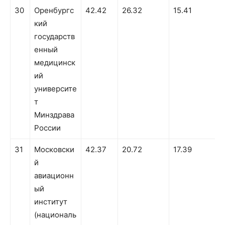
30
Оренбургс
42.42
26.32
15.41
кий
государств
енный
медицинск
ий
университе
т
Минздрава
России
31
Московски
42.37
20.72
17.39
й
авиационн
ый
институт
(националь