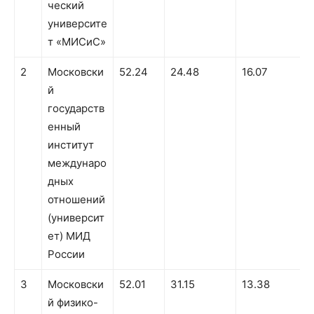
ческий
университе
т «МИСиС»
2
Московски
52.24
24.48
16.07
1
й
государств
енный
институт
междунаро
дных
отношений
(университ
ет) МИД
России
3
Московски
52.01
31.15
13.38
й физико-