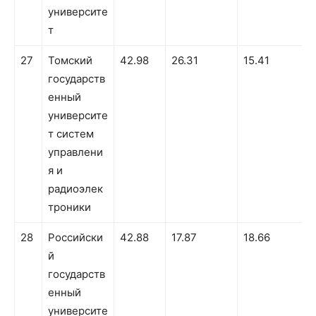
университе
т
27
Томский
42.98
26.31
15.41
1
государств
енный
университе
т систем
управлени
я и
радиоэлек
троники
28
Российски
42.88
17.87
18.66
й
государств
енный
университе