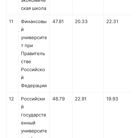
экономиче
ская школа
11
Финансовы
47.81
20.33
22.31
5
й
университе
т при
Правитель
стве
Российско
й
Федерации
12
Российски
46.79
22.91
19.93
й
государств
енный
университе