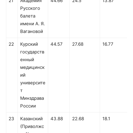
21
Академия
44.66
24.5
13.87
Русского
балета
имени А. Я.
Вагановой
22
Курский
44.57
27.68
16.77
государств
енный
медицинск
ий
университе
т
Минздрава
России
23
Казанский
43.88
22.68
18.1
3
(Приволжс