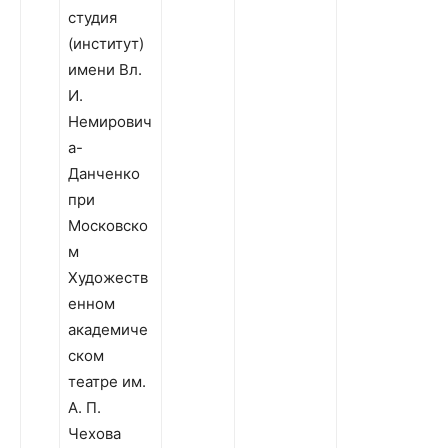
студия
(институт)
имени Вл.
И.
Немирович
а-
Данченко
при
Московско
м
Художеств
енном
академиче
ском
театре им.
А. П.
Чехова