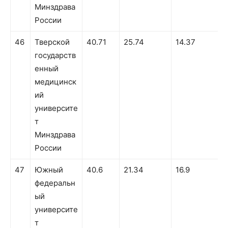
Минздрава
России
46
Тверской
40.71
25.74
14.37
государств
енный
медицинск
ий
университе
т
Минздрава
России
47
Южный
40.6
21.34
16.9
федеральн
ый
университе
т