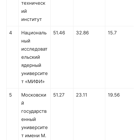
техническ
ий
институт
4
Националь
51.46
32.86
15.7
ный
исследоват
ельский
ядерный
университе
т «МИФИ»
5
Московски
51.27
23.11
19.56
й
государств
енный
университе
т имени М.