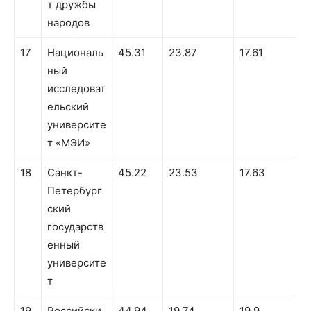
т дружбы
народов
17
Националь
45.31
23.87
17.61
ный
исследоват
ельский
университе
т «МЭИ»
18
Санкт-
45.22
23.53
17.63
Петербург
ский
государств
енный
университе
т
19
Российски
44.94
19.74
19.9