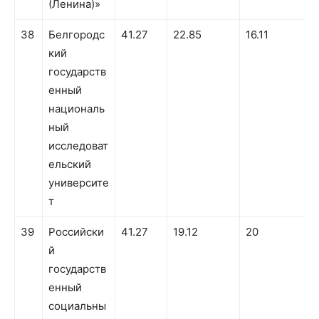
(Ленина)»
38
Белгородс
41.27
22.85
16.11
кий
государств
енный
националь
ный
исследоват
ельский
университе
т
39
Российски
41.27
19.12
20
2
й
государств
енный
социальны