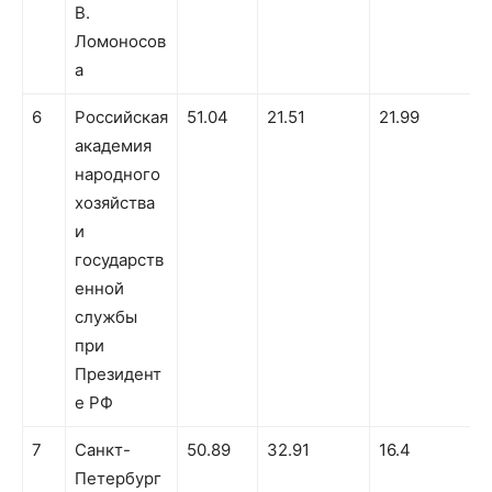
В.
Ломоносов
а
6
Российская
51.04
21.51
21.99
академия
народного
хозяйства
и
государств
енной
службы
при
Президент
е РФ
7
Санкт-
50.89
32.91
16.4
1
Петербург