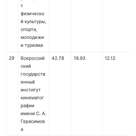
т
физическо
й культуры,
спорта,
молодежи
и туризма
29
Всероссий
42.78
19.93
12.12
ский
государств
енный
институт
кинематог
рафии
имени С. А.
Герасимов
а