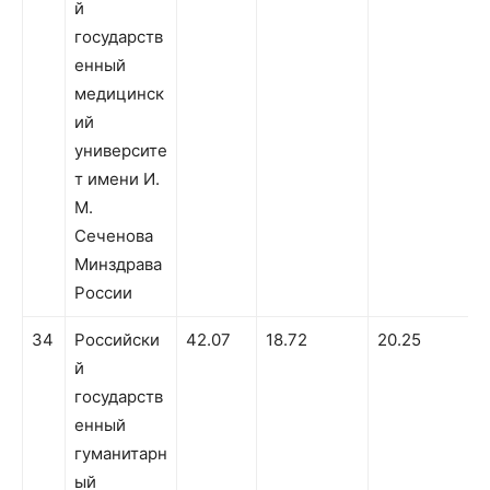
й
государств
енный
медицинск
ий
университе
т имени И.
М.
Сеченова
Минздрава
России
34
Российски
42.07
18.72
20.25
3
й
государств
енный
гуманитарн
ый