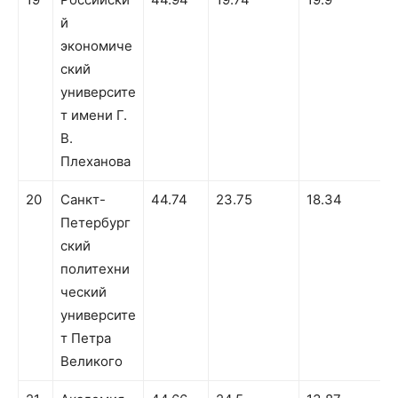
й
экономиче
ский
университе
т имени Г.
В.
Плеханова
20
Санкт-
44.74
23.75
18.34
Петербург
ский
политехни
ческий
университе
т Петра
Великого