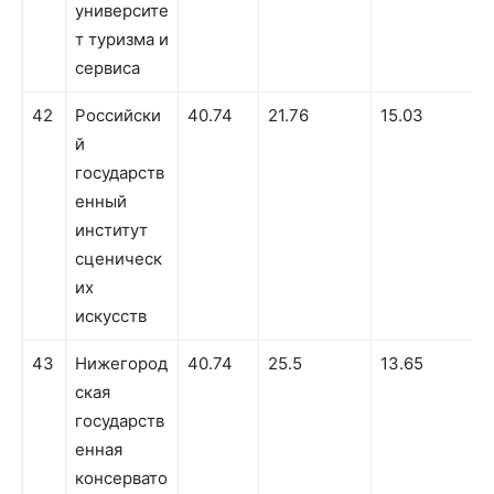
университе
т туризма и
сервиса
42
Российски
40.74
21.76
15.03
й
государств
енный
институт
сценическ
их
искусств
43
Нижегород
40.74
25.5
13.65
1
ская
государств
енная
консервато