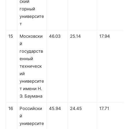
ский
горный
университе
т
15
Московски
46.03
25.14
17.94
й
государств
енный
техническ
ий
университе
т имени Н.
Э. Баумана
16
Российски
45.94
24.45
17.71
й
университе