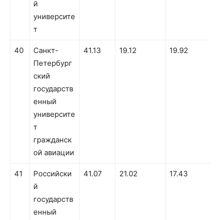
й
университе
т
40
Санкт-
41.13
19.12
19.92
Петербург
ский
государств
енный
университе
т
гражданск
ой авиации
41
Российски
41.07
21.02
17.43
й
государств
енный