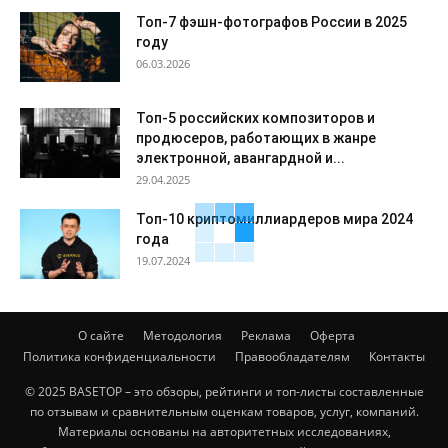
Топ-7 фэшн-фотографов России в 2025
году
06.03.2026
Топ-5 российских композиторов и
продюсеров, работающих в жанре
электронной, авангардной и...
29.04.2025
Топ-10 криптомиллиардеров мира 2024
года
19.07.2024
О сайте
Методология
Реклама
Оферта
Политика конфиденциальности
Правообладателям
Контакты
© 2025 BASETOP – это обзоры, рейтинги и топ-листы составленные
по отзывам и сравнительным оценкам товаров, услуг, компаний.
Материалы основаны на авторитетных исследованиях,