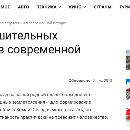
АМОЕ
АВТО
ТЕХНИКА
КИНО
СТРАНЫ
ТУР
землетрясений в современной истории
шительных
в современной
Обновлено:
Июль 2013
азад на нашей родной планете ежедневно
щные землетрясения – шло формирование
облика Земли. Сегодня можно сказать, что
тивность практически не тревожит человечество.