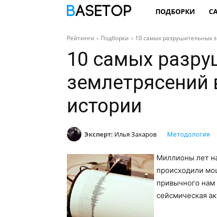
ПОДБОРКИ
С
Рейтинги
Подборки
10 самых разрушительных 
10 самых разру
землетрясений 
истории
Эксперт:
Илья Захаров
Методология
Миллионы лет н
происходили мо
привычного нам 
сейсмическая ак