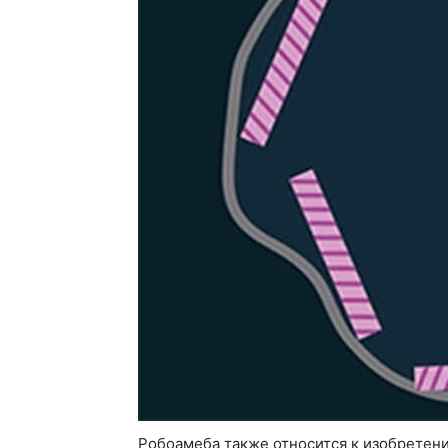
Робоамеба также относится к изобретени