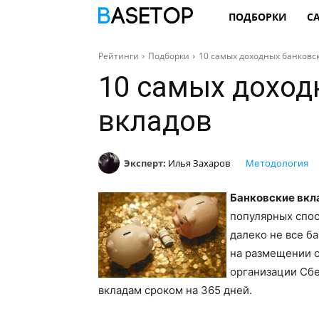
ПОДБОРКИ
С
Рейтинги
Подборки
10 самых доходных банковс
10 самых доход
вкладов
Эксперт:
Илья Захаров
Методология
Банковские вк
популярных спос
далеко не все б
на размещении с
организации Сбе
вкладам сроком на 365 дней.