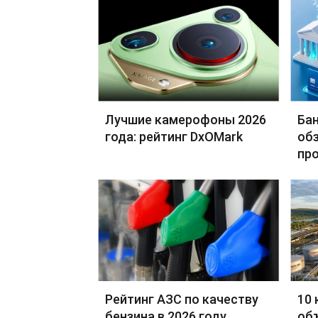
Лучшие камерофоны 2026
Бан
года: рейтинг DxOMark
обз
пр
Рейтинг АЗС по качеству
10 
бензина в 2026 году
об