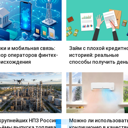
ки и мобильная связь:
Займ с плохой кредитн
ор операторов финтех-
историей: реальные
оисхождения
способы получить день
крупнейших НПЗ России:
Можно ли использоват
ъёмы выпуска топлива
кондиционер в качеств