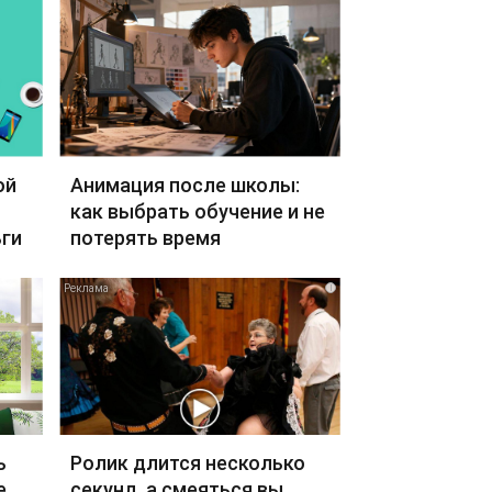
ой
Анимация после школы:
как выбрать обучение и не
ги
потерять время
i
ь
Ролик длится несколько
е
секунд, а смеяться вы