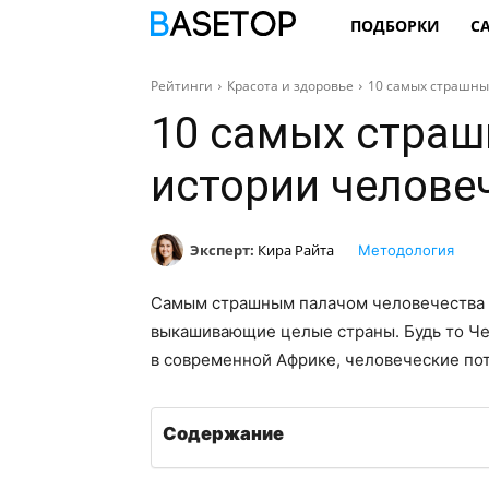
ПОДБОРКИ
С
Рейтинги
Красота и здоровье
10 самых страшны
10 самых страш
истории челове
Эксперт:
Кира Райта
Методология
Самым страшным палачом человечества б
выкашивающие целые страны. Будь то Чер
в современной Африке, человеческие по
Содержание