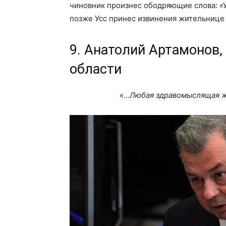
чиновник произнес ободряющие слова: «Уд
позже Усс принес извинения жительнице 
9. Анатолий Артамонов,
области
«…Любая здравомыслящая ж