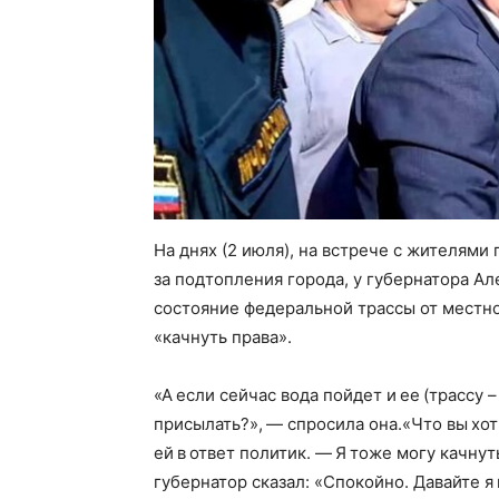
На днях (2 июля), на встрече с жителями 
за подтопления города, у губернатора Ал
состояние федеральной трассы от местн
«качнуть права».
«А если сейчас вода пойдет и ее (трассу 
присылать?», — спросила она.«Что вы хот
ей в ответ политик. — Я тоже могу качн
губернатор сказал: «Спокойно. Давайте 