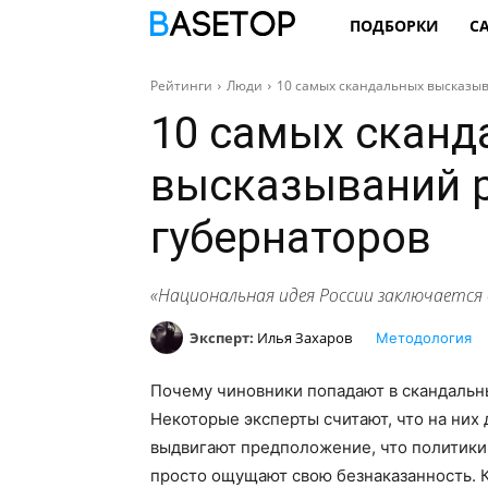
ПОДБОРКИ
С
Рейтинги
Люди
10 самых скандальных высказыв
10 самых сканд
высказываний 
губернаторов
«Национальная идея России заключается в
Эксперт:
Илья Захаров
Методология
Почему чиновники попадают в скандальн
Некоторые эксперты считают, что на них
выдвигают предположение, что политики 
просто ощущают свою безнаказанность. 