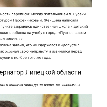
обности переписки между жительницей п. Суоеки
 Артуром Парфенчиковым. Женщина написала
м пункте закрылись единственная школа и детский
 возить ребенка на учебу в город. «Пусть о вашем
вил чиновник.
гиона заявил, что не сдержался и «допустил
к осознал свою неправоту и извинился перед
уеки в ноябре того же года.
убернатор Липецкой области
ного анализа никогда не является главным…»