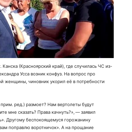
г. Канска (Красноярский край), где случилась ЧС из-
ександра Усса возник конфуз. На вопрос про
ой женщины, чиновник укорил её в потребности
– прим. ред.) размоет? Нам вертолеты будут
ите мне сказать? Права качнуть?», — заявил
уть». Другому беспокоящемуся горожанину
я вам поправлю воротничок». А на прощание