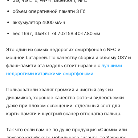
3G, 4G LTE, Wi-Fi, Bluetooth, NFC
объем оперативной памяти 3 Гб
аккумулятор 4000 мА⋅ч
вес 169 г, ШxВxТ 74.70x158.40x7.80 мм
Это один из самых недорогих смартфонов с NFC и
мощной батареей. По качеству сборки и объему ОЗУ и
флэш-памяти эта модель стоит наравне с
лучшими
недорогими китайскими смартфонами
.
Пользователи хвалят громкий и чистый звук из
динамиков, хорошее качество фото-и видеосъемки
даже при плохом освещении, отдельный слот для
карты памяти и шустрый сканер отпечатка пальца.
Так что если вам не по душе продукция «Сяоми» или
другого китайского мобильного гиганта, то Samsung