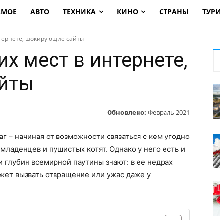
АМОЕ
АВТО
ТЕХНИКА
КИНО
СТРАНЫ
ТУР
нтернете, шокирующие сайты
х мест в интернете,
йты
Обновлено:
Февраль 2021
г – начиная от возможности связаться с кем угодно
младенцев и пушистых котят. Однако у него есть и
 глубин всемирной паутины знают: в ее недрах
жет вызвать отвращение или ужас даже у