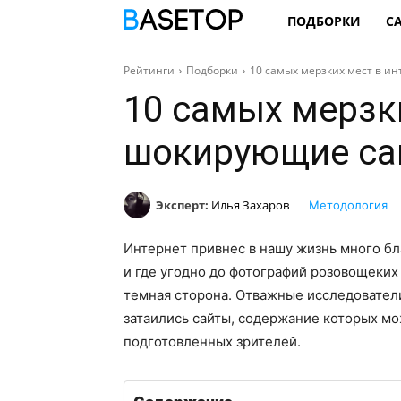
ПОДБОРКИ
С
Рейтинги
Подборки
10 самых мерзких мест в и
10 самых мерзки
шокирующие са
Эксперт:
Илья Захаров
Методология
Интернет привнес в нашу жизнь много бла
и где угодно до фотографий розовощеких 
темная сторона. Отважные исследователи
затаились сайты, содержание которых мо
подготовленных зрителей.