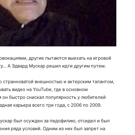
овокациями, другие пытаются выехать на игровой
ку… А Эдвард Мускар решил идти другим путем.
го странноватой внешностью и актерским талантом,
вать видео на YouTube, где в основном
м он быстро снискал популярность у любителей
дная карьера всего три года, с 2006 по 2009.
Мускар был осужден за педофилию, отсидел и был
ния ряда условий. Одним из них был запрет на