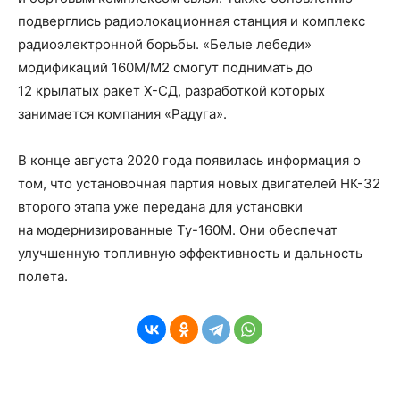
подверглись
радиолокационн
ая
станци
я
и комплекс
радиоэлектронной борьбы.
«Белые лебеди»
модификаций
160М/М2 смогут поднимать до
12
крылатых
ракет Х-СД
, разработкой которых
занимается
компания «Радуга»
.
В конце августа 2020 года появилась информация о
том, что установочная партия новых двигателей
НК-32
второго этапа
уже передана для установки
на
модернизированные
Ту-160М
. Они обеспечат
улучшенную топливную эффективность и дальность
полета.