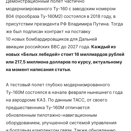
Демонстрационный полет
частично
модернизированного
Ту-160
с
заводским номером
804
(прообраза
Ту-160М2
)
состоялся в 2018 году, в
присутствии президента РФ Владимира Путина. Тогда
же был подписан контракт на поставку
10
новых
бомбардировщиков для
Дальней
авиации
российских ВВС до 2027 года.
Каждый из
новых «Белых лебедей»
стоит
16 миллиардов рублей
или 217
,5
миллион
а
долларов
по курсу, актуальному
на момент написания статьи.
А тестовый полет глубоко модернизированного
Ту-160М состоялся в начале февраля нынешнего года
на аэродроме КАЗ.
По
данным
ТАСС,
от своего
предшественника
Ту-160М
отличается
обновленным
пилотажно-навигационным
оборудованием,
улучшенной системой управления
и
бортовым комплексом связи
. Также обновлению