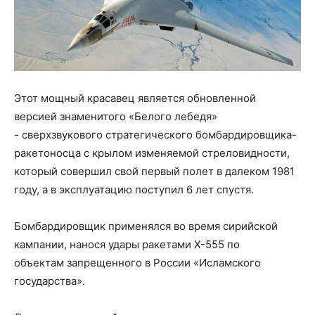
Этот мощный красавец является обновленной
версией знаменитого «Белого лебедя»
-
сверхзвуково
го
стратегического
бомбардировщик
а
-
ракетоносц
а
с крылом изменяемой стреловидности
,
который совершил свой первый полет в далеком 1981
году, а в эксплуатацию поступил 6 лет спустя.
Бомбардировщик применялся во время сирийской
кампании, нанося удары ракетами
Х-555
по
объектам
запрещенного в России
«
Исламского
государства
»
.