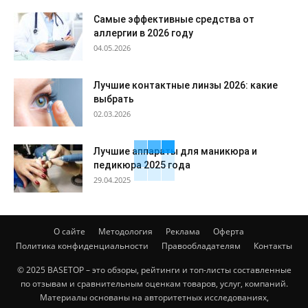
Самые эффективные средства от
аллергии в 2026 году
04.05.2026
Лучшие контактные линзы 2026: какие
выбрать
02.03.2026
Лучшие аппараты для маникюра и
педикюра 2025 года
29.04.2025
О сайте
Методология
Реклама
Оферта
Политика конфиденциальности
Правообладателям
Контакты
© 2025 BASETOP – это обзоры, рейтинги и топ-листы составленные
по отзывам и сравнительным оценкам товаров, услуг, компаний.
Материалы основаны на авторитетных исследованиях,