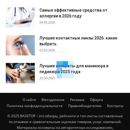
Самые эффективные средства от
аллергии в 2026 году
04.05.2026
Лучшие контактные линзы 2026: какие
выбрать
02.03.2026
Лучшие аппараты для маникюра и
педикюра 2025 года
29.04.2025
О сайте
Методология
Реклама
Оферта
Политика конфиденциальности
Правообладателям
Контакты
© 2025 BASETOP – это обзоры, рейтинги и топ-листы составленные
по отзывам и сравнительным оценкам товаров, услуг, компаний.
Материалы основаны на авторитетных исследованиях,