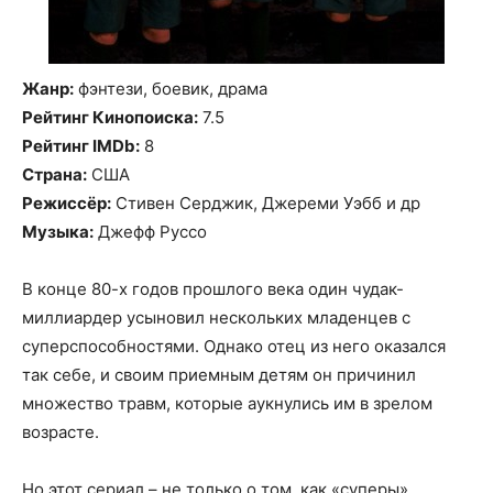
Жанр:
фэнтези, боевик, драма
Рейтинг Кинопоиска:
7.5
Рейтинг IMDb:
8
Страна:
США
Режиссёр:
Стивен Серджик, Джереми Уэбб и др
Музыка:
Джефф Руссо
В конце 80-х годов прошлого века один чудак-
миллиардер усыновил нескольких младенцев с
суперспособностями. Однако отец из него оказался
так себе, и своим приемным детям он причинил
множество травм, которые аукнулись им в зрелом
возрасте.
Но этот сериал – не только о том, как «суперы»