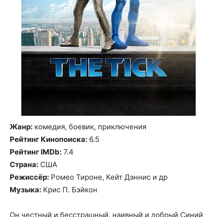
Жанр:
комедия, боевик, приключения
Рейтинг Кинопоиска:
6.5
Рейтинг IMDb:
7.4
Страна:
США
Режиссёр:
Ромео Тироне, Кейт Дэннис и др
Музыка:
Крис П. Бэйкон
Он честный и бесстрашный, наивный и добрый Синий